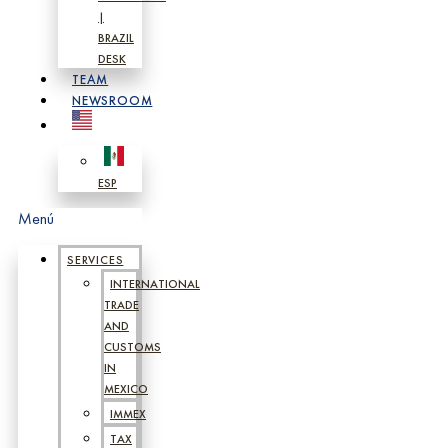
|
BRAZIL
DESK
TEAM
NEWSROOM
ESP
Menú
SERVICES
INTERNATIONAL
TRADE
AND
CUSTOMS
IN
MEXICO
IMMEX
TAX