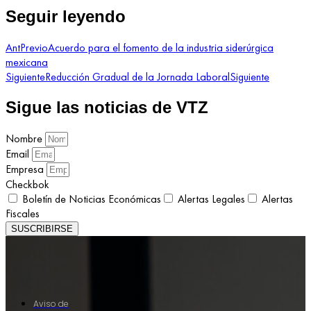
Seguir leyendo
Ant
Previo
Acuerdo para el fomento de la industria siderúrgica
mexicana
Siguiente
Reducción Gradual de la Jornada Laboral
Siguiente
Sigue las noticias de VTZ
Nombre
Email
Empresa
Checkbok
Boletín de Noticias Económicas
Alertas Legales
Alertas
Fiscales
SUSCRIBIRSE
Aviso de