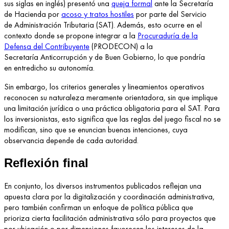
sus siglas en inglés) presentó una
queja formal
ante la Secretaría
de Hacienda por
acoso y tratos hostiles
por parte del Servicio
de Administración Tributaria (SAT). Además, esto ocurre en el
contexto donde se propone integrar a la
Procuraduría de la
Defensa del Contribuyente
(PRODECON) a la
Secretaría Anticorrupción y de Buen Gobierno, lo que pondría
en entredicho su autonomía.
Sin embargo, los criterios generales y lineamientos operativos
reconocen su naturaleza meramente orientadora, sin que implique
una limitación jurídica o una práctica obligatoria para el SAT. Para
los inversionistas, esto significa que las reglas del juego fiscal no se
modifican, sino que se enuncian buenas intenciones, cuya
observancia depende de cada autoridad.
Reflexión final
En conjunto, los diversos instrumentos publicados reflejan una
apuesta clara por la digitalización y coordinación administrativa,
pero también confirman un enfoque de política pública que
prioriza cierta facilitación administrativa sólo para proyectos que
por ubicación o por dimensiones favorecen los intereses de la