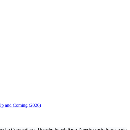
– Up and Coming (2026)
echo Corporativo y Derecho Inmobiliario. Nuestro socio
forma parte