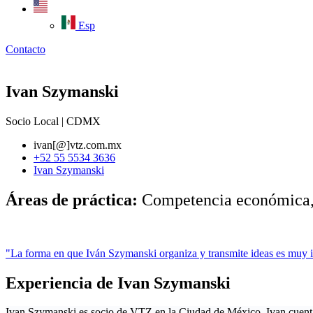
Esp
Contacto
Ivan Szymanski
Socio Local | CDMX
ivan[@]vtz.com.mx
+52 55 5534 3636
Ivan Szymanski
Áreas de práctica:
Competencia económica, 
"La forma en que Iván Szymanski organiza y transmite ideas es muy i
Experiencia de Ivan Szymanski
Ivan Szymanski es socio de VTZ en la Ciudad de México. Ivan cuent