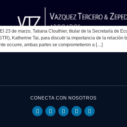
23 de marzo, Tatiana Clouthier, titular de la Secretaría de Ec
, Katherine Tai, para discutir la importancia de la relación bi
te occurre, ambas partes se comprometieron a […]
CONECTA CON NOSOTROS