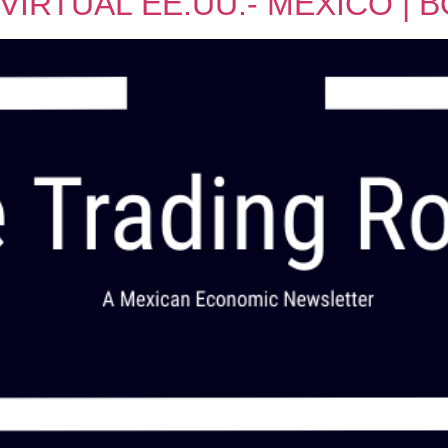
IRTUAL EE.UU.- MÉXICO | 