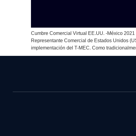
Cumbre Comercial Virtual EE.UU. -México 2021 El 
Representante Comercial de Estados Unidos (USTR)
implementación del T-MEC. Como tradicionalmen