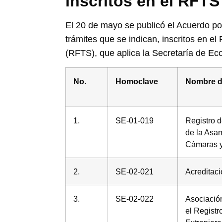
inscritos en el RFTS
El 20 de mayo se publicó el Acuerdo po
trámites que se indican, inscritos en el
(RFTS), que aplica la Secretaría de Ec
No.
Homoclave
Nombre de
1.
SE-01-019
Registro d
de la Asa
Cámaras y
2.
SE-02-021
Acreditac
3.
SE-02-022
Asociación
el Registr