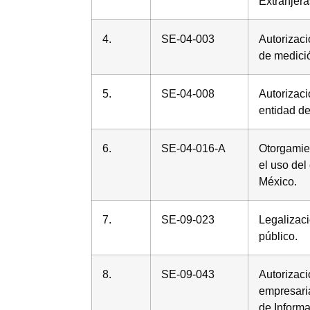
Extranjera
4.
SE-04-003
Autorizaci
de medici
5.
SE-04-008
Autorizac
entidad de
6.
SE-04-016-A
Otorgamien
el uso de
México.
7.
SE-09-023
Legalizaci
público.
8.
SE-09-043
Autorizaci
empresaria
de Inform