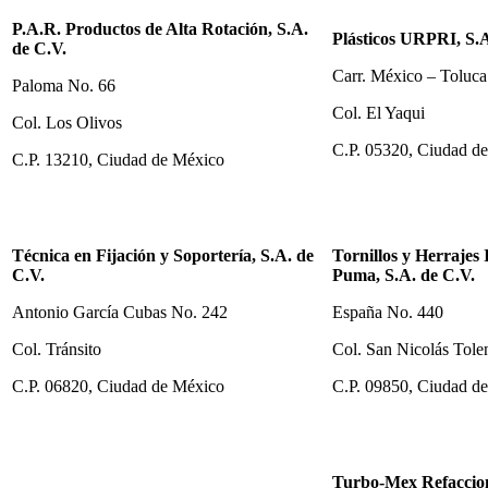
P.A.R. Productos de Alta Rotación, S.A.
Plásticos URPRI, S.A
de C.V.
Carr. México – Toluc
Paloma No. 66
Col. El Yaqui
Col. Los Olivos
C.P. 05320, Ciudad d
C.P. 13210, Ciudad de México
Técnica en Fijación y Soportería, S.A. de
Tornillos y Herrajes 
C.V.
Puma, S.A. de C.V.
Antonio García Cubas No. 242
España No. 440
Col. Tránsito
Col. San Nicolás Tole
C.P. 06820, Ciudad de México
C.P. 09850, Ciudad d
Turbo-Mex Refaccio