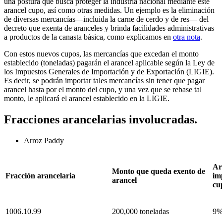
una postura que busca proteger la industria nacional mediante este
arancel cupo, así como otras medidas. Un ejemplo es la eliminación
de diversas mercancías—incluida la carne de cerdo y de res— del
decreto que exenta de aranceles y brinda facilidades administrativas
a productos de la canasta básica, como explicamos en
otra nota
.
Con estos nuevos cupos, las mercancías que excedan el monto
establecido (toneladas) pagarán el arancel aplicable según la Ley de
los Impuestos Generales de Importación y de Exportación (LIGIE).
Es decir, se podrán importar tales mercancías sin tener que pagar
arancel hasta por el monto del cupo, y una vez que se rebase tal
monto, le aplicará el arancel establecido en la LIGIE.
Fracciones arancelarias involucradas.
Arroz Paddy
Ar
Monto que queda exento de
Fracción arancelaria
im
arancel
cu
1006.10.99
200,000 toneladas
9