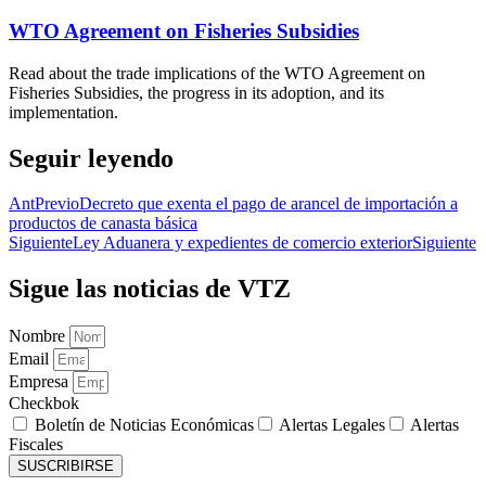
WTO Agreement on Fisheries Subsidies
Read about the trade implications of the WTO Agreement on
Fisheries Subsidies, the progress in its adoption, and its
implementation.
Seguir leyendo
Ant
Previo
Decreto que exenta el pago de arancel de importación a
productos de canasta básica
Siguiente
Ley Aduanera y expedientes de comercio exterior
Siguiente
Sigue las noticias de VTZ
Nombre
Email
Empresa
Checkbok
Boletín de Noticias Económicas
Alertas Legales
Alertas
Fiscales
SUSCRIBIRSE