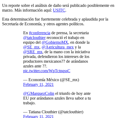
Un reporte sobre el análisis de daño será publicado posiblemente en
marzo. Más información aquí:
USITC
.
Esta determinación fue fuertemente celebrada y aplaudida por la
Secretaría de Economía, y otros agentes políticos.
En
#conferencia
de prensa, la secretaria
@tatclouthier
reconoció el trabajo en
equipo del
@GobiernoMX
, en donde la
@SE_mx
,
@Agricultura_mex
y la
@SRE_mx
, de la mano con la iniciativa
privada, defendieron los intereses de los
productores mexicanos?? de arándanos
azules ante ??.
pic.twitter.com/WpTctnqssC
— Economía México (@SE_mx)
February 11, 2021
@GMarquezColin
el triunfo de hoy ante
EU por arándanos azules lleva sabor a tu
trabajo.
— Tatiana Clouthier (@tatclouthier)
February 11, 2021