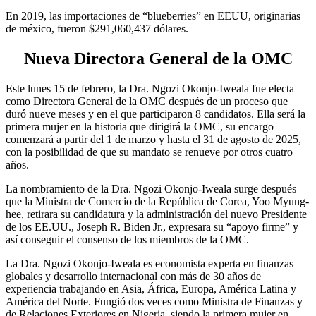
En 2019, las importaciones de “blueberries” en EEUU, originarias
de méxico, fueron $291,060,437 dólares.
Nueva Directora General de la OMC
Este lunes 15 de febrero, la Dra. Ngozi Okonjo-Iweala fue electa
como Directora General de la OMC después de un proceso que
duró nueve meses y en el que participaron 8 candidatos. Ella será la
primera mujer en la historia que dirigirá la OMC, su encargo
comenzará a partir del 1 de marzo y hasta el 31 de agosto de 2025,
con la posibilidad de que su mandato se renueve por otros cuatro
años.
La nombramiento de la Dra. Ngozi Okonjo-Iweala surge después
que la Ministra de Comercio de la República de Corea, Yoo Myung-
hee, retirara su candidatura y la administración del nuevo Presidente
de los EE.UU., Joseph R. Biden Jr., expresara su “apoyo firme” y
así conseguir el consenso de los miembros de la OMC.
La Dra. Ngozi Okonjo-Iweala es economista experta en finanzas
globales y desarrollo internacional con más de 30 años de
experiencia trabajando en Asia, África, Europa, América Latina y
América del Norte. Fungió dos veces como Ministra de Finanzas y
de Relaciones Exteriores en Nigeria, siendo la primera mujer en