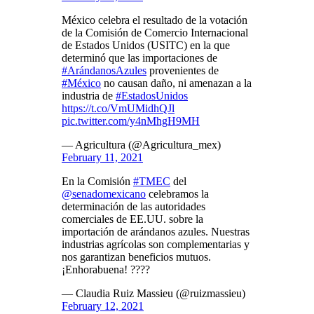
México celebra el resultado de la votación
de la Comisión de Comercio Internacional
de Estados Unidos (USITC) en la que
determinó que las importaciones de
#ArándanosAzules
provenientes de
#México
no causan daño, ni amenazan a la
industria de
#EstadosUnidos
https://t.co/VmUMidhQJl
pic.twitter.com/y4nMhgH9MH
— Agricultura (@Agricultura_mex)
February 11, 2021
En la Comisión
#TMEC
del
@senadomexicano
celebramos la
determinación de las autoridades
comerciales de EE.UU. sobre la
importación de arándanos azules. Nuestras
industrias agrícolas son complementarias y
nos garantizan beneficios mutuos.
¡Enhorabuena! ????
— Claudia Ruiz Massieu (@ruizmassieu)
February 12, 2021