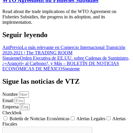
WTO Agreement on Fisheries Subsidies
Read about the trade implications of the WTO Agreement on
Fisheries Subsidies, the progress in its adoption, and its
implementation.
Seguir leyendo
Ant
Previo
Lo más relevante en Comercio Internacional Transición
2020-2021 | The TRADING ROOM
Siguiente
Orden Ejecutiva de EE.UU. sobre Cadenas de Suministro,
¿»Arancel» al Carbono?, y Más – BOLETÍN DE NOTICIAS
ECONÓMICAS DE MÉXICO
Siguiente
Sigue las noticias de VTZ
Nombre
Email
Empresa
Checkbok
Boletín de Noticias Económicas
Alertas Legales
Alertas
Fiscales