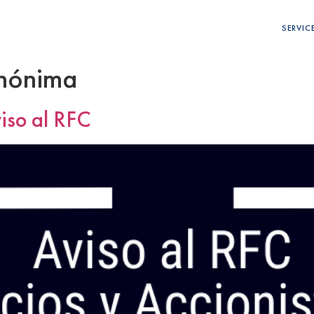
SERVIC
nónima
viso al RFC