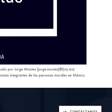
parado por Jorge Montes (jorge.montes[@]vtz.mx)
onistas integrantes de las personas morales en México
CONTÁCTANOS