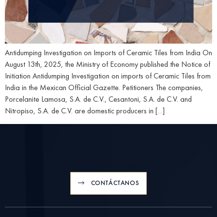
Antidumping Investigation on Imports of Ceramic Tiles from India On
August 13th, 2025, the Ministry of Economy published the Notice of
Initiation Antidumping Investigation on imports of Ceramic Tiles from
India in the Mexican Official Gazette. Petitioners The companies,
Porcelanite Lamosa, S.A. de C.V., Cesantoni, S.A. de C.V. and
Nitropiso, S.A. de C.V. are domestic producers in […]
CONTÁCTANOS